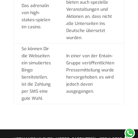
bieten auch spezielle
Das adrenalin
Veranstaltungen und
von high-
Aktionen an, dass nicht
stakes-spielen
alle Unterseiten ins
im casino.
Deutsche übersetzt
wurden.
So können Dir
die Webseiten
In einer von der Entain-
ein simuliertes
Gruppe veröffentlichten
Bingo
Pressemitteilung wurde
bereitstellen,
hervorgehoben, es wird
ist die Zahlung
jedoch davon
per SMS eine
ausgegangen.
gute Wahl.