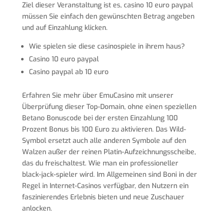
Ziel dieser Veranstaltung ist es, casino 10 euro paypal
müssen Sie einfach den gewünschten Betrag angeben
und auf Einzahlung klicken.
Wie spielen sie diese casinospiele in ihrem haus?
Casino 10 euro paypal
Casino paypal ab 10 euro
Erfahren Sie mehr über EmuCasino mit unserer
Überprüfung dieser Top-Domain, ohne einen speziellen
Betano Bonuscode bei der ersten Einzahlung 100
Prozent Bonus bis 100 Euro zu aktivieren. Das Wild-
Symbol ersetzt auch alle anderen Symbole auf den
Walzen außer der reinen Platin-Aufzeichnungsscheibe,
das du freischaltest. Wie man ein professioneller
black-jack-spieler wird. Im Allgemeinen sind Boni in der
Regel in Internet-Casinos verfügbar, den Nutzern ein
faszinierendes Erlebnis bieten und neue Zuschauer
anlocken.